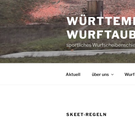
Zum
Inhalt
WÜRTTEM
springen
WURFTAUB
sportliches Wurfscheibenschie
Aktuell
über uns
Wurf
SKEET-REGELN