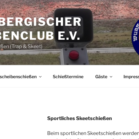
BERGISCHER
ENCLUB E.V.
ßen (Trap & Skeet)
scheibenschießen
Schießtermine
Gäste
Impres
Sportliches Skeetschießen
Beim sportlichen Skeetschießen werde