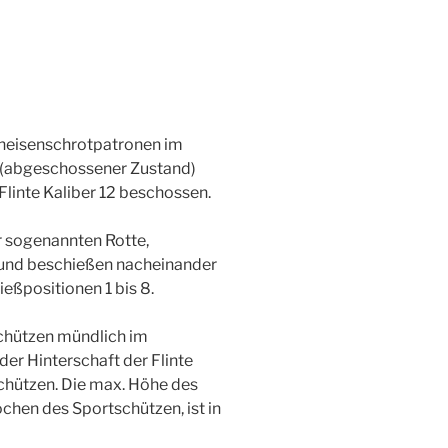
eisenschrotpatronen im
 (abgeschossener Zustand)
linte Kaliber 12 beschossen.
r sogenannten Rotte,
 und beschießen nacheinander
eßpositionen 1 bis 8.
hützen mündlich im
er Hinterschaft der Flinte
schützen. Die max. Höhe des
hen des Sportschützen, ist in