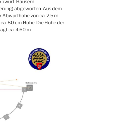
 Abwurf-Häusern
ögerung) abgeworfen. Aus dem
er Abwurfhöhe von ca. 2,5 m
 ca. 80 cm Höhe. Die Höhe der
ägt ca. 4,60 m.