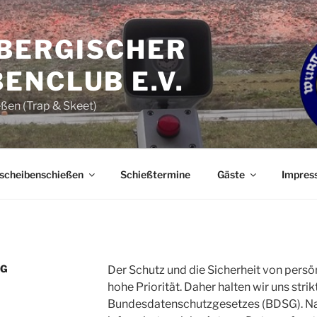
BERGISCHER
ENCLUB E.V.
ßen (Trap & Skeet)
scheibenschießen
Schießtermine
Gäste
Impres
NG
Der Schutz und die Sicherheit von persön
hohe Priorität. Daher halten wir uns stri
Bundesdatenschutzgesetzes (BDSG). Na