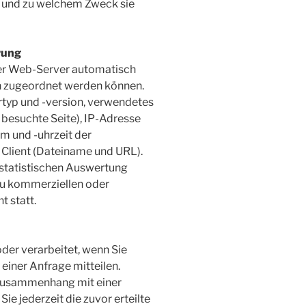
t und zu welchem Zweck sie
rung
der Web-Server automatisch
on zugeordnet werden können.
rtyp und -version, verwendetes
 besuchte Seite), IP-Adresse
m und -uhrzeit der
 Client (Dateiname und URL).
statistischen Auswertung
zu kommerziellen oder
t statt.
der verarbeitet, wenn Sie
 einer Anfrage mitteilen.
 Zusammenhang mit einer
e jederzeit die zuvor erteilte