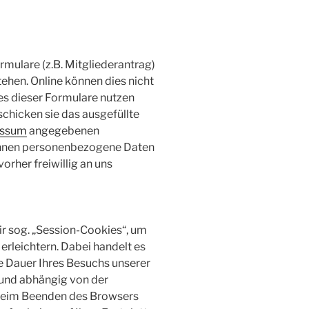
rmulare (z.B. Mitgliederantrag)
tehen. Online können dies nicht
nes dieser Formulare nutzen
schicken sie das ausgefüllte
essum
angegebenen
önnen personenbezogene Daten
orher freiwillig an uns
r sog. „Session-Cookies“, um
erleichtern. Dabei handelt es
die Dauer Ihres Besuchs unserer
t und abhängig von der
beim Beenden des Browsers