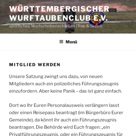
Zum
WÜRTTEMBERGISCHER
Inhalt
WURFTAUBENCLUB E.V.
springen
sportliches Wurfscheibenschießen (Trap & Skeet)
Menü
MITGLIED WERDEN
Unsere Satzung zwingt uns dazu, von neuen
Mitgliedern auch ein polizeiliches Führungszeugnis
einzufordern. Aber keine Panik – das ist ganz einfach.
Dort wo Ihr Euren Personalausweis verlängern lasst
oder einen Reisepass beantragt (im Bürgerbüro Eurer
Gemeinde), da könnt ihr auch ein Führungszeugnis
beantragen. Die Behörde wird Euch fragen: „ein
Privatführungszeugnis, oder ein Führungszeugnis für